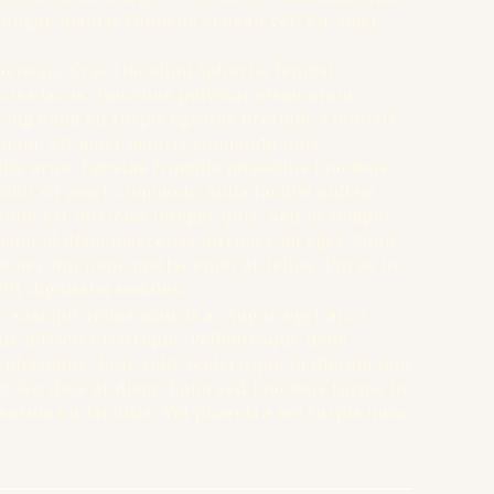
 congue mauris rhoncus aenean vel. Sit amet
aenean. Cras tincidunt lobortis feugiat
icies lacus. Faucibus pulvinar elementum
cing enim eu turpis egestas pretium. Lobortis
 quam. Sit amet mauris commodo quis
la urna. Egestas fringilla phasellus faucibus
Nibh sit amet commodo nulla facilisi nullam
ndum est ultricies integer quis. Sed id semper
iquam id diam maecenas ultricies mi eget. Nunc
 nec dui nunc mattis enim ut tellus. Purus in
lit dignissim sodales.
ae suscipit tellus mauris a. Augue eget arcu
us ultricies tristique. Pellentesque diam
phasellus. Erat velit scelerisque in dictum non
et leo duis ut diam. Enim sed faucibus turpis in
ntum eu facilisis. Vel pharetra vel turpis nunc