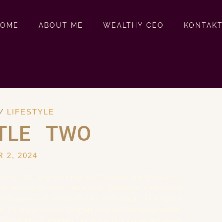
HOME
ABOUT ME
WEALTHY CEO
KONTAK
/
LIFESTYLE
TLE TWO
 2, 2024
cing elit, sed do eiusmod tempor incididunt ut
d lacinia at quis risus sed. Volutpat consequat
entesque elit ullamcorper dignissim. Id aliquet
. Et molestie ac feugiat sed lectus vestibulum
r elementum integer. Venenatis a condimentum