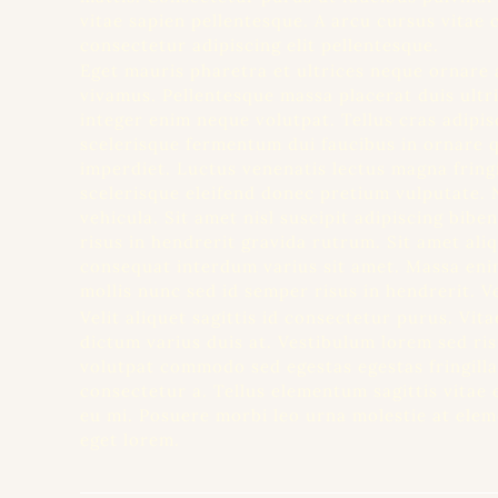
vitae sapien pellentesque. A arcu cursus vitae
consectetur adipiscing elit pellentesque.
Eget mauris pharetra et ultrices neque ornare 
vivamus. Pellentesque massa placerat duis ultr
integer enim neque volutpat. Tellus cras adipis
scelerisque fermentum dui faucibus in ornare
imperdiet. Luctus venenatis lectus magna fringil
scelerisque eleifend donec pretium vulputate. 
vehicula. Sit amet nisl suscipit adipiscing bibe
risus in hendrerit gravida rutrum. Sit amet al
consequat interdum varius sit amet. Massa enim
mollis nunc sed id semper risus in hendrerit. Ve
Velit aliquet sagittis id consectetur purus. Vit
dictum varius duis at. Vestibulum lorem sed ris
volutpat commodo sed egestas egestas fringilla 
consectetur a. Tellus elementum sagittis vitae 
eu mi. Posuere morbi leo urna molestie at eleme
eget lorem.