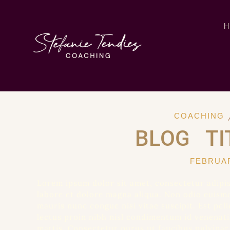
COACHING
BLOG TI
FEBRUAR
Lorem ipsum dolor sit amet, consectetur adipis
labore et dolore magna aliqua. Non odio euismo
mauris nunc congue nisi vitae suscipit. Est pell
lectus proin nibh nisl condimentum id venenatis
mattis. Consectetur purus ut faucibus pulvina